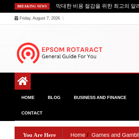
Skip
팔로워를 얻는 비결은 무엇인가요?
BREAKING NEWS
to
Friday, August 7, 2026
content
General Guide For You
Epsom Rotaract
HOME
BLOG
BUSINESS AND FINANCE
CONTACT
You Are Here
Home
Games and Gambl