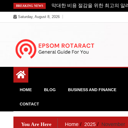
Skip
막대한 비용 절감을 위한 최고의 알
BREAKING NEWS
to
Saturday, August 8, 2026
content
General Guide For You
Epsom Rotaract
HOME
BLOG
BUSINESS AND FINANCE
CONTACT
You Are Here
Home
2025
November